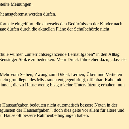
eteilte Meinungen.
icht ausgebremst werden dürfen.
rmate eingeführt, die einerseits den Bedürfnissen der Kinder nach
te dürfen durch die aktuellen Pläne der Schulbehörde nicht
sschule würden „unterrichtsergänzende Lernaufgaben“ in den Alltag
 Bensinger-Stolze zu bedenken. Mehr Druck führe eher dazu, „dass sie
er Mehr vom Selben, Zwang zum Diktat, Lernen, Üben und Vertiefen
n ein grundlegendes Misstrauen entgegenbringt, offenbart Rabe mit
innen, die zu Hause wenig bis gar keine Unterstützung erhalten, nun
r Hausaufgaben bedeuten nicht automatisch bessere Noten in der
ugunsten der Hausaufgaben“, doch dies gelte vor allem für ältere und
ie zu Hause oft bessere Rahmenbedingungen haben.