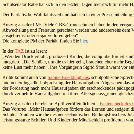
Schulsenator Rabe hat sich in den letzten Tagen mehrfach für mehr 
Der Paritätische Wohlfahrtsverband hat sich in einer Pressemitteilun
Auszug aus der PM: „Viele GBS-Grundschulen haben in den vergangenen
Abwechslung und Freiraum gerechter werden und andererseits dem Vert
ausgebremst oder sogar verloren gehen“
Die komplette PM der Parität finden Sie
hier
.
In der
TAZ
ist zu lesen:
„Wer den Druck erhöht, produziert Kinder, die völlig überfordert sin
integriert. „Die Schüler, um die es hier geht, brauchen eher mehr B
keine Lust mehr haben“. Ihre Vorgängerin Sigrid Strauß warnt vor ei
Kritik kommt auch von
Sabine Boeddinghaus
, schulpolitische Spre
und neuerdings die Lobpreisung der Hausaufgaben. Abgesehen davon, d
der Forderung nach mehr Hausaufgaben ein erschreckendes pädagogisch
durch vermehrte Hausaufgaben mit ihren Altersgenoss_innen gleichzie
Auszug aus dem bereits im April veröffentlichten „
Faktencheck des 
Das Vorurtei „Mehr Hausaufgaben fördern das Lernen und steigern di
Schule.“ Studien wie die des neuseeländischen Bildungsforschers John
leistungsstarke Schüler. Und Kinder der Mittelschicht profitierten 