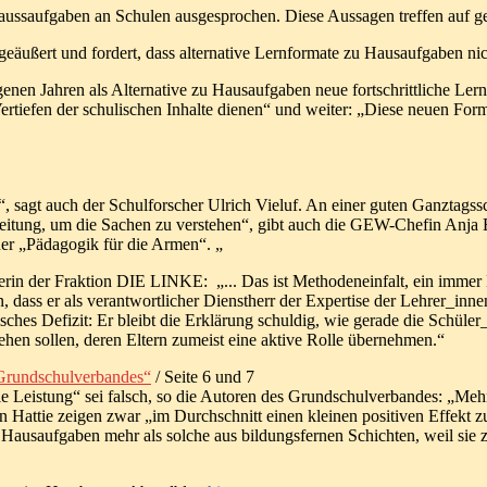
Haussaufgaben an Schulen ausgesprochen. Diese Aussagen treffen auf g
g geäußert und fordert, dass alternative Lernformate zu Hausaufgaben n
 Jahren als Alternative zu Hausaufgaben neue fortschrittliche Lernfo
iefen der schulischen Inhalte dienen“ und weiter: „Diese neuen Forma
d“, sagt auch der Schulforscher Ulrich Vieluf. An einer guten Ganztag
egleitung, um die Sachen zu verstehen“, gibt auch die GEW-Chefin Anja
ner „Pädagogik für die Armen“. „
cherin der Fraktion DIE LINKE: „... Das ist Methodeneinfalt, ein imm
ass er als verantwortlicher Dienstherr der Expertise der Lehrer_inne
es Defizit: Er bleibt die Erklärung schuldig, wie gerade die Schüler_
hen sollen, deren Eltern zumeist eine aktive Rolle übernehmen.“
Grundschulverbandes“
/ Seite 6 und 7
e Leistung“ sei falsch, so die Autoren des Grundschulverbandes: „Meh
 Hattie zeigen zwar „im Durchschnitt einen kleinen positiven Effekt z
von Hausaufgaben mehr als solche aus bildungsfernen Schichten, weil s