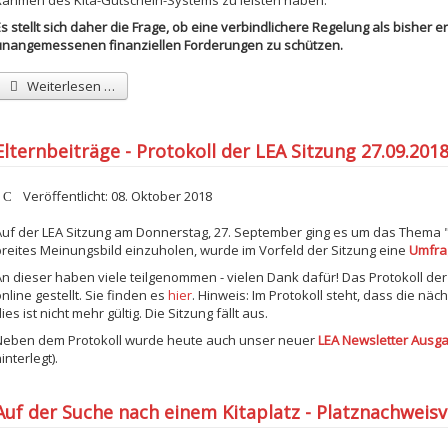
Rahmen des Kita-Gutschein-Systems zu leisten haben.
s stellt sich daher die Frage, ob eine verbindlichere Regelung als bisher erf
unangemessenen finanziellen Forderungen zu schützen.
Weiterlesen …
Elternbeiträge - Protokoll der LEA Sitzung 27.09.2018
etails
Veröffentlicht: 08. Oktober 2018
Auf der LEA Sitzung am Donnerstag, 27. September ging es um das Thema 
breites Meinungsbild einzuholen, wurde im Vorfeld der Sitzung eine
Umfra
An dieser haben viele teilgenommen - vielen Dank dafür! Das Protokoll der
nline gestellt. Sie finden es
hier
. Hinweis: Im Protokoll steht, dass die näch
ies ist nicht mehr gültig. Die Sitzung fällt aus.
Neben dem Protokoll wurde heute auch unser neuer
LEA Newsletter Ausg
interlegt).
Auf der Suche nach einem Kitaplatz - Platznachweis