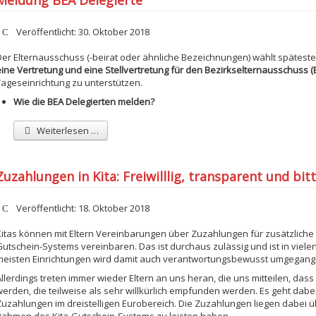
Meldung BEA Delegierte
etails
Veröffentlicht: 30. Oktober 2018
Der Elternausschuss (-beirat oder ähnliche Bezeichnungen) wählt spätest
eine Vertretung und eine Stellvertretung für den Bezirkselternausschuss (
Tageseinrichtung zu unterstützen.
Wie die BEA Delegierten melden?
Weiterlesen …
Zuzahlungen in Kita: Freiwilllig, transparent und bi
etails
Veröffentlicht: 18. Oktober 2018
Kitas können mit Eltern Vereinbarungen über Zuzahlungen für zusätzliche
Gutschein-Systems vereinbaren. Das ist durchaus zulässig und ist in viele
meisten Einrichtungen wird damit auch verantwortungsbewusst umgegang
Allerdings treten immer wieder Eltern an uns heran, die uns mitteilen, dass
werden, die teilweise als sehr willkürlich empfunden werden. Es geht dab
Zuzahlungen im dreistelligen Eurobereich. Die Zuzahlungen liegen dabei ü