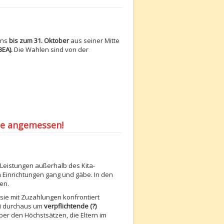
ens
bis zum 31. Oktober
aus seiner Mitte
BEA).
Die Wahlen sind von der
tte angemessen!
 Leistungen außerhalb des Kita-
n Einrichtungen gang und gäbe. In den
en.
 sie mit Zuzahlungen konfrontiert
ei durchaus um
verpflichtende (?)
ber den Höchstsätzen, die Eltern im