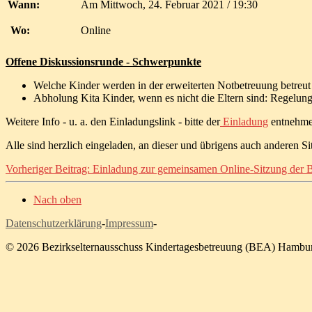
Wann:
Am Mittwoch, 24. Februar 2021 / 19:30
Wo:
Online
Offene Diskussionsrunde - Schwerpunkte
Welche Kinder werden in der erweiterten Notbetreuung betreut
Abholung Kita Kinder, wenn es nicht die Eltern sind: Regelun
Weitere Info - u. a. den Einladungslink - bitte der
Einladung
entnehme
Alle sind herzlich eingeladen, an dieser und übrigens auch anderen S
Vorheriger Beitrag: Einladung zur gemeinsamen Online-Sitzung der
Nach oben
Datenschutzerklärung
-
Impressum
-
© 2026 Bezirkselternausschuss Kindertagesbetreuung (BEA) Hamb