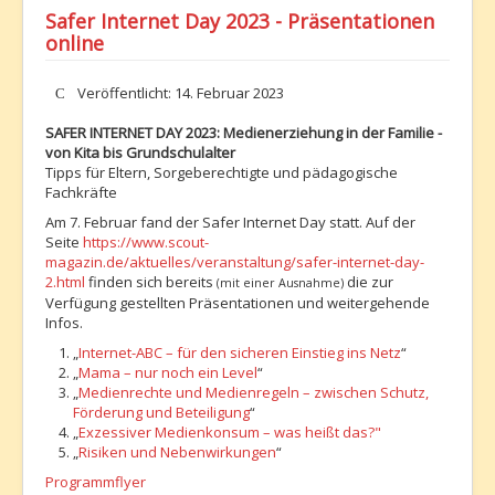
Safer Internet Day 2023 - Präsentationen
online
Details
Veröffentlicht: 14. Februar 2023
SAFER INTERNET DAY 2023: Medienerziehung in der Familie -
von Kita bis Grundschulalter
Tipps für Eltern, Sorgeberechtigte und pädagogische
Fachkräfte
Am 7. Februar fand der Safer Internet Day statt. Auf der
Seite
https://www.scout-
magazin.de/aktuelles/veranstaltung/safer-internet-day-
2.html
finden sich bereits
die zur
(mit einer Ausnahme)
Verfügung gestellten Präsentationen und weitergehende
Infos.
„
Internet-ABC – für den sicheren Einstieg ins Netz
“
„
Mama – nur noch ein Level
“
„
Medienrechte und Medienregeln – zwischen Schutz,
Förderung und Beteiligung
“
„
Exzessiver Medienkonsum – was heißt das?"
„
Risiken und Nebenwirkungen
“
Programmflyer