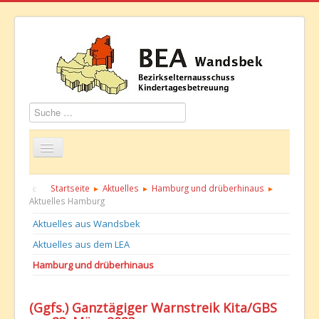
Suchen
Startseite
Über uns
Aktuelles
Termine
Startseite
Aktuelles
Hamburg und drüberhinaus
Aktuelles Hamburg
Informationen
GBS
Kontakt
Aktuelles aus Wandsbek
Aktuelles aus dem LEA
Hamburg und drüberhinaus
(Ggfs.) Ganztägiger Warnstreik Kita/GBS