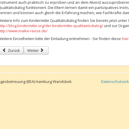
Instrument auch praktisch zu erproben und an dem Abend auszuprobieren
ualitätsdialog funktioniert. Die Eltern lernen damit ein partizipatives Inst
kennen und können auch gleich die Erfahrung machen, wie Fachkräfte dami
Weitere Info zum Kindermitte Qualitätsdialog finden Sie bereits jetzt unter
ttp://blog.kindermitte.org/der-kindermitte-qualitaetsdialog/
und zur Organi
http://www.maike-reese.de/
Weitere Einzelheiten bitte der Einladung entnehmen - Sie finden diese
hier
Vorheriger Beitrag: Der neue LEA Newsletter ist online - Schwerpunkt: Ink
Nächster Beitrag: Themen der LEA Sitzung am 20.02.2018
Zurück
Weiter
tagesbetreuung (BEA) Hamburg Wandsbek
Datenschutzerk