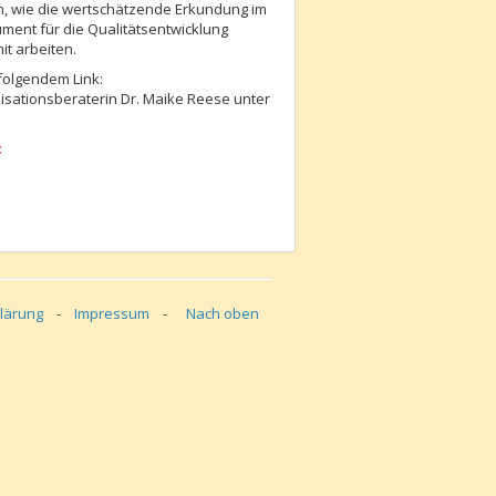
, wie die wertschätzende Erkundung im
rument für die Qualitätsentwicklung
t arbeiten.
 folgendem Link:
sationsberaterin Dr. Maike Reese unter
:
lusion
lärung
-
Impressum
-
Nach oben