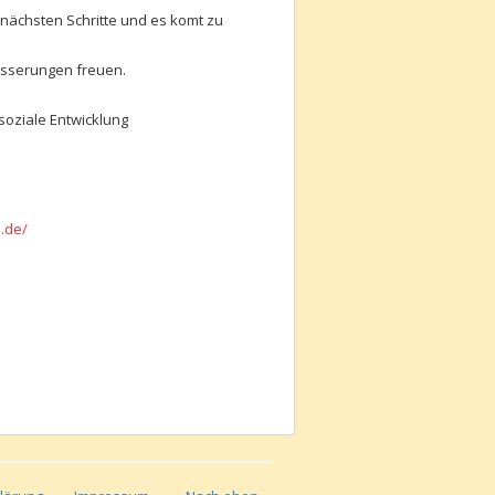
 nächsten Schritte und es komt zu
esserungen freuen.
oziale Entwicklung
n.de/
chriftensammelaktionen