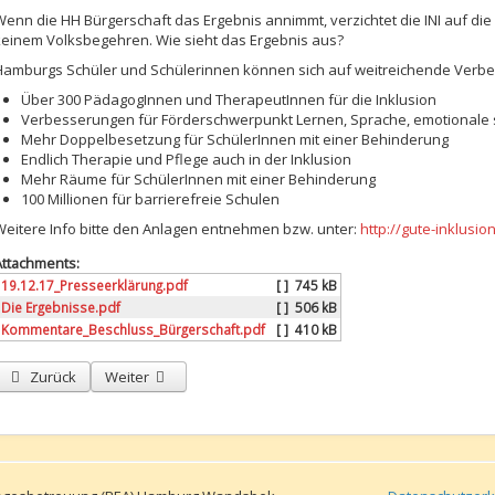
Wenn die HH Bürgerschaft das Ergebnis annimmt, verzichtet die INI auf die
keinem Volksbegehren. Wie sieht das Ergebnis aus?
Hamburgs Schüler und Schülerinnen können sich auf weitreichende Verb
Über 300 PädagogInnen und TherapeutInnen für die Inklusion
Verbesserungen für Förderschwerpunkt Lernen, Sprache, emotionale s
Mehr Doppelbesetzung für SchülerInnen mit einer Behinderung
Endlich Therapie und Pflege auch in der Inklusion
Mehr Räume für SchülerInnen mit einer Behinderung
100 Millionen für barrierefreie Schulen
Weitere Info bitte den Anlagen entnehmen bzw. unter:
http://gute-inklusio
Attachments:
19.12.17_Presseerklärung.pdf
[ ]
745 kB
Die Ergebnisse.pdf
[ ]
506 kB
Kommentare_Beschluss_Bürgerschaft.pdf
[ ]
410 kB
Vorheriger Beitrag: Große Sammelaktion bei BUDNI für die INI
Nächster Beitrag: Diskussionsrunde zur Volksini - Unters
Zurück
Weiter