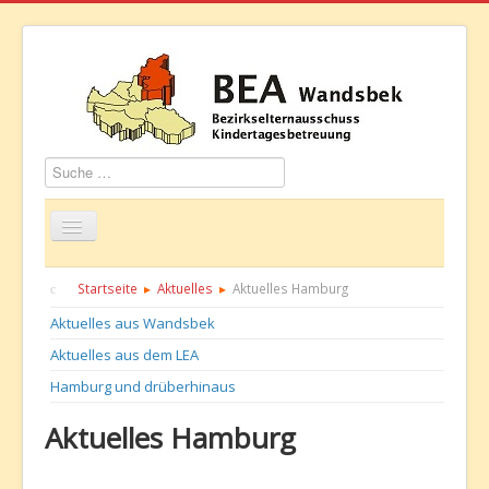
Suchen
Startseite
Über uns
Aktuelles
Termine
Startseite
Aktuelles
Aktuelles Hamburg
Aktuelles aus Wandsbek
Informationen
GBS
Kontakt
Aktuelles aus dem LEA
Hamburg und drüberhinaus
Aktuelles Hamburg