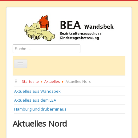
Suchen
Startseite
Über uns
Aktuelles
Termine
Startseite
Aktuelles
Aktuelles Nord
Aktuelles aus Wandsbek
Informationen
GBS
Kontakt
Aktuelles aus dem LEA
Hamburg und drüberhinaus
Aktuelles Nord