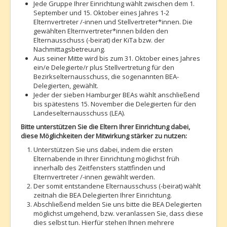
Jede Gruppe Ihrer Einrichtung wählt zwischen dem 1.
September und 15. Oktober eines Jahres 1-2
Elternvertreter /-innen und Stellvertreter*innen. Die
gewählten Elternvertreter*innen bilden den
Elternausschuss (-beirat) der KiTa bzw. der
Nachmittagsbetreuung.
Aus seiner Mitte wird bis zum 31. Oktober eines Jahres
ein/e Delegierte/r plus Stellvertretung für den
Bezirkselternausschuss, die sogenannten BEA-
Delegierten, gewählt.
Jeder der sieben Hamburger BEAs wählt anschließend
bis spätestens 15. November die Delegierten für den
Landeselternausschuss (LEA).
Bitte unterstützen Sie die Eltern Ihrer Einrichtung dabei,
diese Möglichkeiten der Mitwirkung stärker zu nutzen:
Unterstützen Sie uns dabei, indem die ersten
Elternabende in Ihrer Einrichtung möglichst früh
innerhalb des Zeitfensters stattfinden und
Elternvertreter /-innen gewählt werden.
Der somit entstandene Elternausschuss (-beirat) wählt
zeitnah die BEA Delegierten Ihrer Einrichtung.
Abschließend melden Sie uns bitte die BEA Delegierten
möglichst umgehend, bzw. veranlassen Sie, dass diese
dies selbst tun. Hierfür stehen Ihnen mehrere