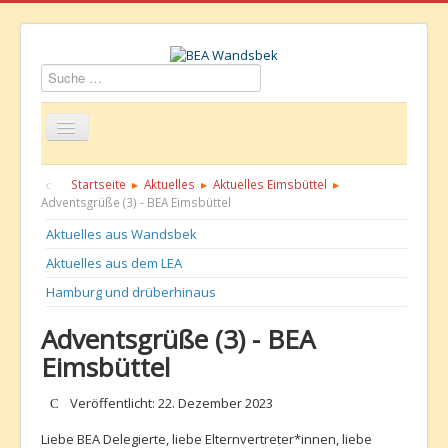
Suchen
Startseite
Über uns
Aktuelles
Termine
Startseite
Aktuelles
Aktuelles Eimsbüttel
Adventsgrüße (3) - BEA Eimsbüttel
Informationen
GBS
Kontakt
Aktuelles aus Wandsbek
Aktuelles aus dem LEA
Hamburg und drüberhinaus
Adventsgrüße (3) - BEA
Eimsbüttel
Details
Veröffentlicht: 22. Dezember 2023
Liebe BEA Delegierte, liebe Elternvertreter*innen, liebe