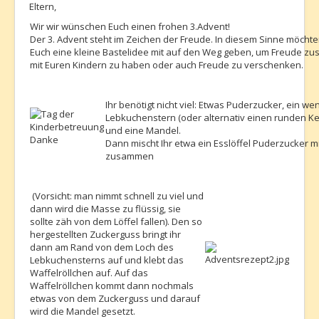
Eltern,
Wir wir wünschen Euch einen frohen 3.Advent!
Der 3. Advent steht im Zeichen der Freude. In diesem Sinne möchte
Euch eine kleine Bastelidee mit auf den Weg geben, um Freude 
mit Euren Kindern zu haben oder auch Freude zu verschenken.
Ihr benötigt nicht viel: Etwas Puderzucker, ein we
Lebkuchenstern (oder alternativ einen runden Kek
und eine Mandel.
Dann mischt Ihr etwa ein Esslöffel Puderzucker mi
zusammen
(Vorsicht: man nimmt schnell zu viel und
dann wird die Masse zu flüssig, sie
sollte zäh von dem Löffel fallen). Den so
hergestellten Zuckerguss bringt ihr
dann am Rand von dem Loch des
Lebkuchensterns auf und klebt das
Waffelröllchen auf. Auf das
Waffelröllchen kommt dann nochmals
etwas von dem Zuckerguss und darauf
wird die Mandel gesetzt.