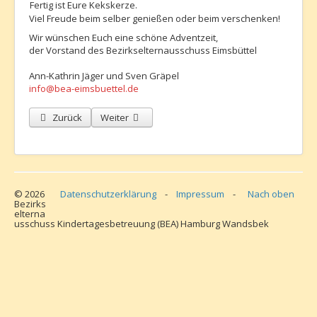
Fertig ist Eure Kekskerze.
Viel Freude beim selber genießen oder beim verschenken!
Wir wünschen Euch eine schöne Adventzeit,
der Vorstand des Bezirkselternausschuss Eimsbüttel
Ann-Kathrin Jäger und Sven Gräpel
info@bea-eimsbuettel.de
Vorheriger Beitrag: BEA Eimsbüttel hat gewählt bzw. wird noch w
Nächster Beitrag: Adventsgrüße (2) - BEA Eimsbütte
Zurück
Weiter
© 2026
Datenschutzerklärung
-
Impressum
-
Nach oben
Bezirks
elterna
usschuss Kindertagesbetreuung (BEA) Hamburg Wandsbek