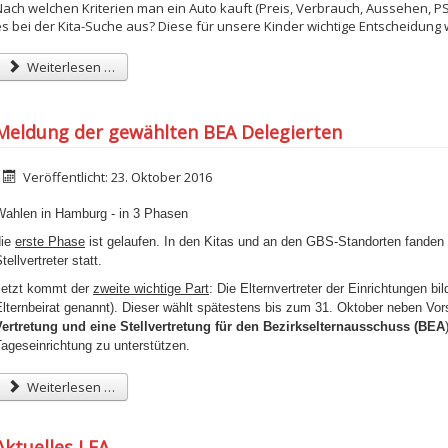
Nach welchen Kriterien man ein Auto kauft (Preis, Verbrauch, Aussehen, PS…
es bei der Kita-Suche aus? Diese für unsere Kinder wichtige Entscheidung w
Weiterlesen …
Meldung der gewählten BEA Delegierten
etails
Veröffentlicht: 23. Oktober 2016
Wahlen in Hamburg - in 3 Phasen
die
erste Phase
ist gelaufen. In den Kitas und an den GBS-Standorten fanden 
tellvertreter statt.
Jetzt kommt der
zweite wichtige Part
: Die Elternvertreter der Einrichtungen 
lternbeirat genannt). Dieser wählt spätestens bis zum 31. Oktober neben Vorsi
Vertretung und eine Stellvertretung für den Bezirkselternausschuss (BEA
ageseinrichtung zu unterstützen.
Weiterlesen …
Aktuelles LEA