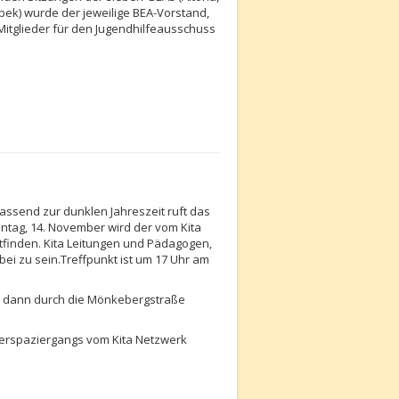
ek) wurde der jeweilige BEA-Vorstand,
Mitglieder für den Jugendhilfeausschuss
assend zur dunklen Jahreszeit ruft das
tag, 14. November wird der vom Kita
tfinden. Kita Leitungen und Pädagogen,
abei zu sein.Treffpunkt ist um 17 Uhr am
d dann durch die Mönkebergstraße
hterspaziergangs vom Kita Netzwerk