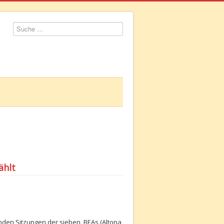
Suchen
ählt
nden Sitzungen der sieben BEAs (Altona,