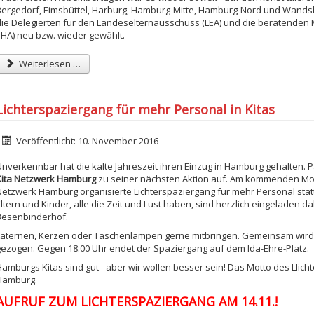
Bergedorf, Eimsbüttel, Harburg, Hamburg-Mitte, Hamburg-Nord und Wandsb
die Delegierten für den Landeselternausschuss (LEA) und die beratenden 
(JHA) neu bzw. wieder gewählt.
Weiterlesen …
Lichterspaziergang für mehr Personal in Kitas
etails
Veröffentlicht: 10. November 2016
Unverkennbar hat die kalte Jahreszeit ihren Einzug in Hamburg gehalten. P
Kita Netzwerk Hamburg
zu seiner nächsten Aktion auf. Am kommenden Mon
Netzwerk Hamburg organisierte Lichterspaziergang für mehr Personal stat
ltern und Kinder, alle die Zeit und Lust haben, sind herzlich eingeladen d
Besenbinderhof.
Laternen, Kerzen oder Taschenlampen gerne mitbringen. Gemeinsam wir
gezogen. Gegen 18:00 Uhr endet der Spaziergang auf dem Ida-Ehre-Platz.
Hamburgs Kitas sind gut - aber wir wollen besser sein! Das Motto des Llic
Hamburg.
AUFRUF ZUM LICHTERSPAZIERGANG AM 14.11.!