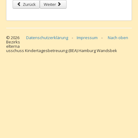
Vorheriger Beitrag: Willkommen im BEA Nord - Begrüßungsschrei
Nächster Beitrag: Einladung zur BEA Nord Sitzung / 
Zurück
Weiter
© 2026
Datenschutzerklärung
-
Impressum
-
Nach oben
Bezirks
elterna
usschuss Kindertagesbetreuung (BEA) Hamburg Wandsbek