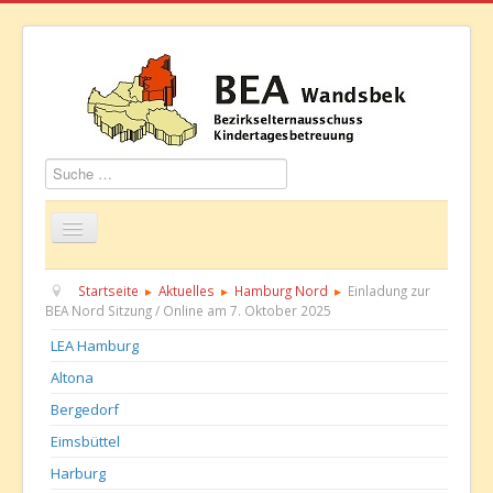
Suchen
Startseite
Über uns
Aktuelles
Termine
Startseite
Aktuelles
Hamburg Nord
Einladung zur
BEA Nord Sitzung / Online am 7. Oktober 2025
Informationen
GBS
Kontakt
LEA Hamburg
Altona
Bergedorf
Eimsbüttel
Harburg