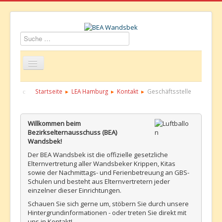
Suchen
Startseite
Über uns
Aktuelles
Termine
Startseite
LEA Hamburg
Kontakt
Geschäftsstelle
Informationen
GBS
Kontakt
Willkommen beim
Bezirkselternausschuss (BEA)
Wandsbek!
Der BEA Wandsbek ist die offizielle gesetzliche
Elternvertretung aller Wandsbeker Krippen, Kitas
sowie der Nachmittags- und Ferienbetreuung an GBS-
Schulen und besteht aus Elternvertretern jeder
einzelner dieser Einrichtungen.
Schauen Sie sich gerne um, stöbern Sie durch unsere
Hintergrundinformationen - oder treten Sie direkt mit
uns in Kontakt!